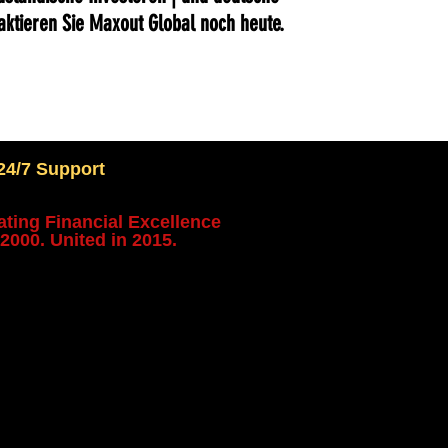
taktieren Sie Maxout Global noch heute.
24/7 Support
ating Financial Excellence
2000. United in 2015.