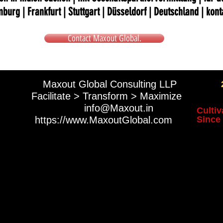
urg | Frankfurt | Stuttgart | Düsseldorf | Deutschland | kon
Contact Maxout Global.
Maxout Global Consulting LLP
Facilitate > Transform > Maximize
​
info@Maxout.in
Cultiv
https://www.MaxoutGlobal.com
Since 