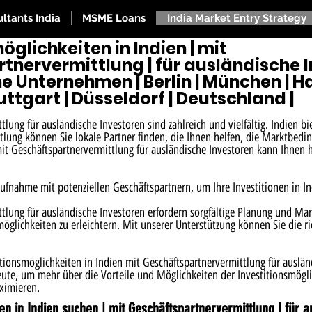
ltants India
MSME Loans
India Market Entry Strategy
öglichkeiten in Indien | mit
tnervermittlung | für ausländische 
e Unternehmen | Berlin | München | 
tuttgart | Düsseldorf | Deutschland |
tlung für ausländische Investoren sind zahlreich und vielfältig. Indien b
tlung können Sie lokale Partner finden, die Ihnen helfen, die Marktbedi
it Geschäftspartnervermittlung für ausländische Investoren kann Ihnen 
aufnahme mit potenziellen Geschäftspartnern, um Ihre Investitionen in In
ttlung für ausländische Investoren erfordern sorgfältige Planung und M
lichkeiten zu erleichtern. Mit unserer Unterstützung können Sie die ric
tionsmöglichkeiten in Indien mit Geschäftspartnervermittlung für auslän
ute, um mehr über die Vorteile und Möglichkeiten der Investitionsmöglic
ximieren.
en in Indien suchen | mit Geschäftspartnervermittlung | für 